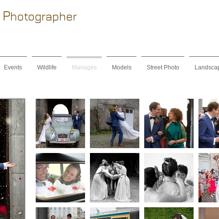
 P
hotographer
Events
Wildlife
Mariages
Models
Street Photo
Landsca