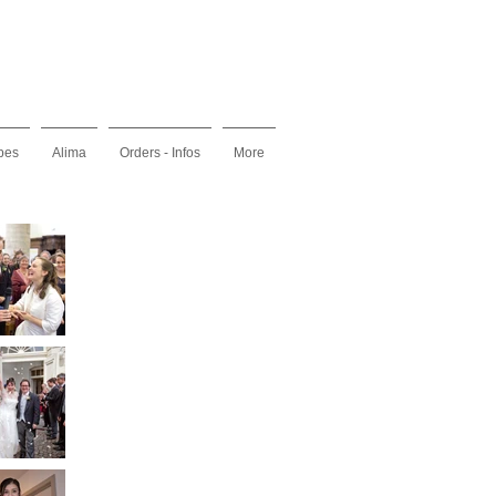
pes
Alima
Orders - Infos
More