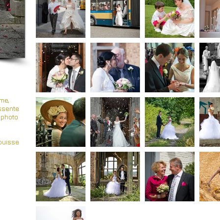
ime,
ssente
 photo
puisse